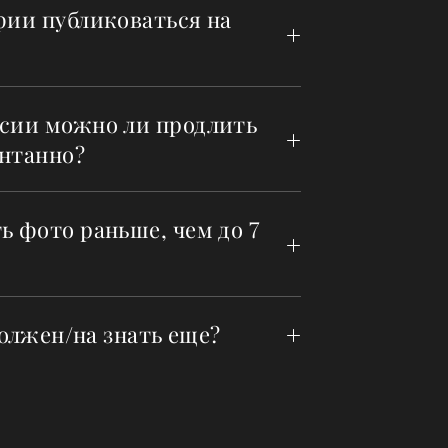
фии публиковаться на
сии можно ли продлить
нтанно?
ь фото раньше, чем до 7
должен/на знать еще?